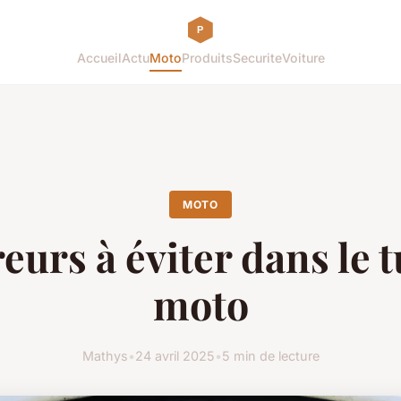
Accueil
Actu
Moto
Produits
Securite
Voiture
MOTO
reurs à éviter dans le 
moto
Mathys
•
24 avril 2025
•
5 min de lecture