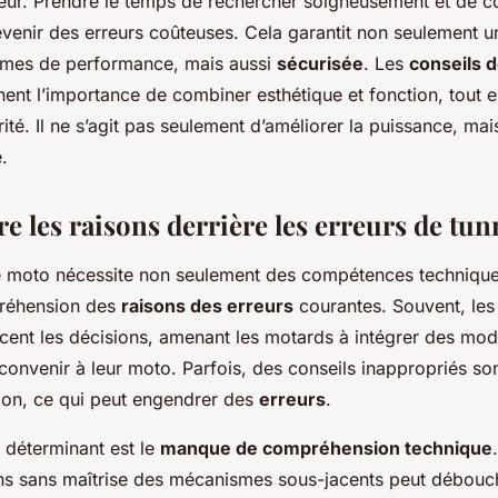
eur. Prendre le temps de rechercher soigneusement et de c
évenir des erreurs coûteuses. Cela garantit non seulement 
rmes de performance, mais aussi
sécurisée
. Les
conseils 
nent l’importance de combiner esthétique et fonction, tout e
té. Il ne s’agit pas seulement d’améliorer la puissance, mais
.
 les raisons derrière les erreurs de tun
e moto nécessite non seulement des compétences technique
préhension des
raisons des erreurs
courantes. Souvent, le
ncent les décisions, amenant les motards à intégrer des modi
onvenir à leur moto. Parfois, des conseils inappropriés son
ion, ce qui peut engendrer des
erreurs
.
 déterminant est le
manque de compréhension technique
ns sans maîtrise des mécanismes sous-jacents peut débouc