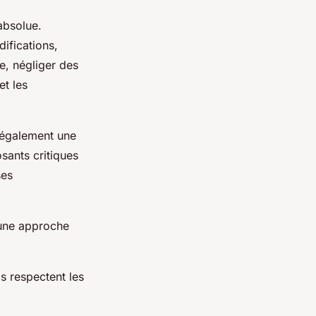
 absolue.
ifications,
e, négliger des
et les
 également une
ants critiques
ses
 une approche
ls respectent les