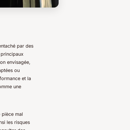
 entaché par des
 principaux
ion envisagée,
daptées ou
rformance et la
 comme une
e pièce mal
si les risques