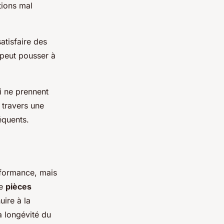
tions mal
atisfaire des
 peut pousser à
ui ne prennent
 travers une
équents.
rformance, mais
de
pièces
uire à la
a longévité du