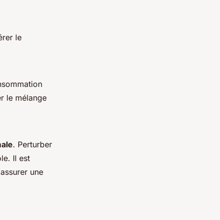
rer le
onsommation
er le mélange
male
. Perturber
e. Il est
 assurer une