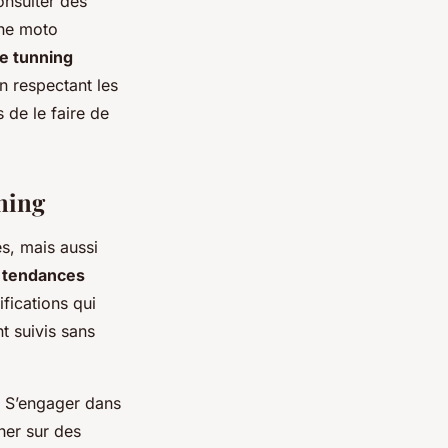
onsulter des
une moto
de tunning
n respectant les
 de le faire de
ning
s, mais aussi
s
tendances
fications qui
t suivis sans
. S’engager dans
her sur des