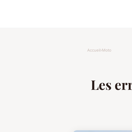
Accueil
›
Moto
Les er