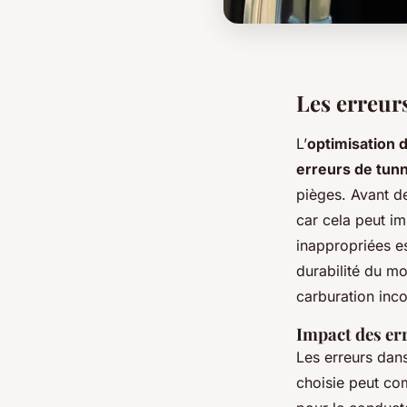
Les erreur
L’
optimisation 
erreurs de tun
pièges. Avant d
car cela peut im
inappropriées es
durabilité du m
carburation inco
Impact des err
Les erreurs dan
choisie peut com